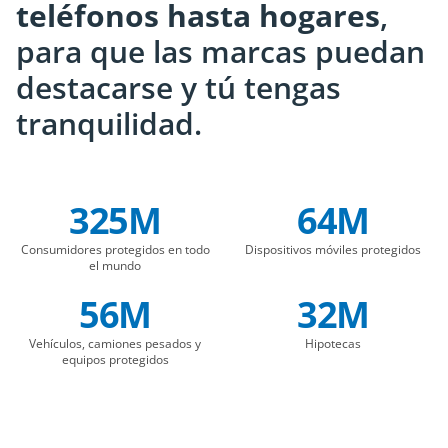
teléfonos hasta hogares
,
para que las marcas puedan
destacarse y tú tengas
tranquilidad.
325M
64M
Company Statistics
Consumidores protegidos en todo
Dispositivos móviles protegidos
el mundo
56M
32M
Vehículos, camiones pesados y
Hipotecas
equipos protegidos