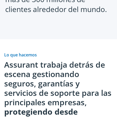
clientes alrededor del mundo.
Dispositivos Móviles
Servici
Saber más
Saber 
Monetiza el ciclo de vida móvil con
Beneficio
Lo que hacemos
soluciones diseñadas para la
de prote
Assurant trabaja detrás de
sustentabilidad.
lealtad d
escena gestionando
seguros, garantías y
servicios de soporte para las
principales empresas,
protegiendo desde